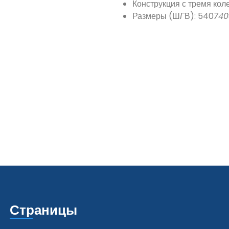
Конструкция с тремя кол
Размеры (Ш
Г
В): 540
740
Страницы