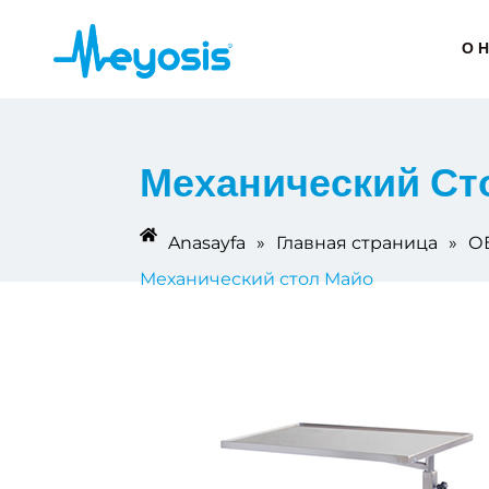
О 
Механический Ст
Anasayfa
»
Главная страница
»
О
Механический стол Майо