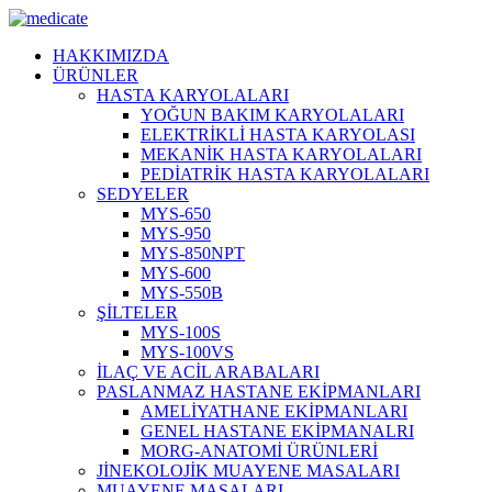
HAKKIMIZDA
ÜRÜNLER
HASTA KARYOLALARI
YOĞUN BAKIM KARYOLALARI
ELEKTRİKLİ HASTA KARYOLASI
MEKANİK HASTA KARYOLALARI
PEDİATRİK HASTA KARYOLALARI
SEDYELER
MYS-650
MYS-950
MYS-850NPT
MYS-600
MYS-550B
ŞİLTELER
MYS-100S
MYS-100VS
İLAÇ VE ACİL ARABALARI
PASLANMAZ HASTANE EKİPMANLARI
AMELİYATHANE EKİPMANLARI
GENEL HASTANE EKİPMANALRI
MORG-ANATOMİ ÜRÜNLERİ
JİNEKOLOJİK MUAYENE MASALARI
MUAYENE MASALARI