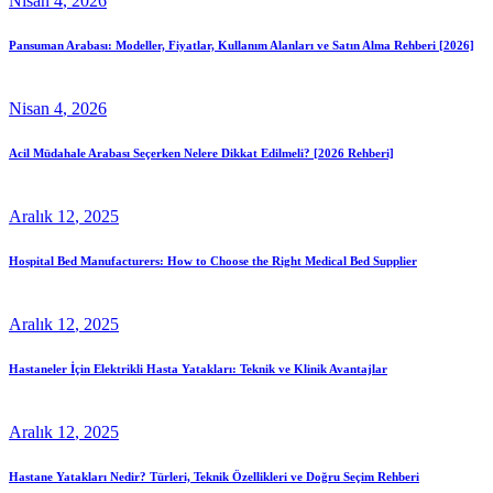
Nisan
4
, 2026
Pansuman Arabası: Modeller, Fiyatlar, Kullanım Alanları ve Satın Alma Rehberi [2026]
Nisan
4
, 2026
Acil Müdahale Arabası Seçerken Nelere Dikkat Edilmeli? [2026 Rehberi]
Aralık
12
, 2025
Hospital Bed Manufacturers: How to Choose the Right Medical Bed Supplier
Aralık
12
, 2025
Hastaneler İçin Elektrikli Hasta Yatakları: Teknik ve Klinik Avantajlar
Aralık
12
, 2025
Hastane Yatakları Nedir? Türleri, Teknik Özellikleri ve Doğru Seçim Rehberi