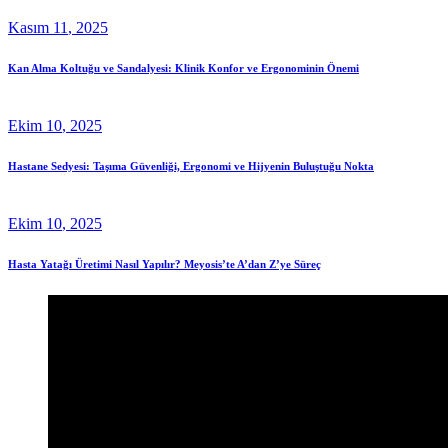
Kasım
11
, 2025
Kan Alma Koltuğu ve Sandalyesi: Klinik Konfor ve Ergonominin Önemi
Ekim
10
, 2025
Hastane Sedyesi: Taşıma Güvenliği, Ergonomi ve Hijyenin Buluştuğu Nokta
Ekim
10
, 2025
Hasta Yatağı Üretimi Nasıl Yapılır? Meyosis’te A’dan Z’ye Süreç