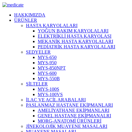
HAKKIMIZDA
ÜRÜNLER
HASTA KARYOLALARI
YOĞUN BAKIM KARYOLALARI
ELEKTRİKLİ HASTA KARYOLASI
MEKANİK HASTA KARYOLALARI
PEDİATRİK HASTA KARYOLALARI
SEDYELER
MYS-650
MYS-950
MYS-850NPT
MYS-600
MYS-550B
ŞİLTELER
MYS-100S
MYS-100VS
İLAÇ VE ACİL ARABALARI
PASLANMAZ HASTANE EKİPMANLARI
AMELİYATHANE EKİPMANLARI
GENEL HASTANE EKİPMANALRI
MORG-ANATOMİ ÜRÜNLERİ
JİNEKOLOJİK MUAYENE MASALARI
MUAYENE MASALARI