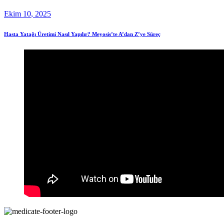
Ekim
10
, 2025
Hasta Yatağı Üretimi Nasıl Yapılır? Meyosis’te A’dan Z’ye Süreç