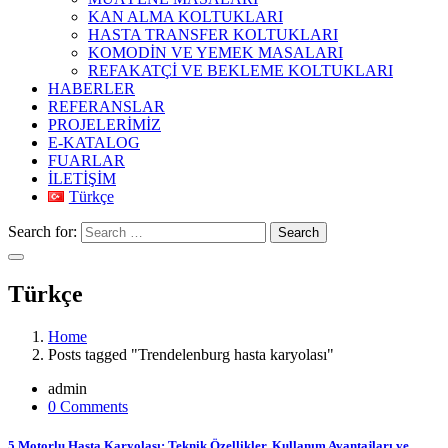
KAN ALMA KOLTUKLARI
HASTA TRANSFER KOLTUKLARI
KOMODİN VE YEMEK MASALARI
REFAKATÇİ VE BEKLEME KOLTUKLARI
HABERLER
REFERANSLAR
PROJELERİMİZ
E-KATALOG
FUARLAR
İLETİŞİM
Türkçe
Search for:
Search
Türkçe
Home
Posts tagged "Trendelenburg hasta karyolası"
admin
0 Comments
5 Motorlu Hasta Karyolası: Teknik Özellikler, Kullanım Avantajları ve