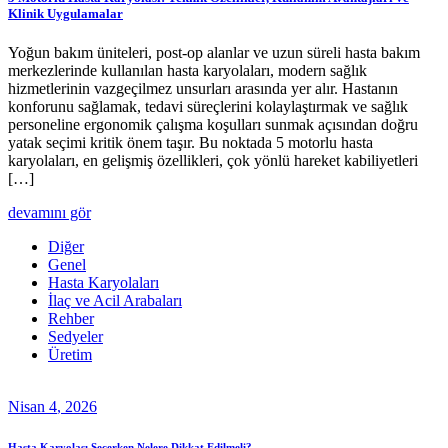
Klinik Uygulamalar
Yoğun bakım üniteleri, post-op alanlar ve uzun süreli hasta bakım
merkezlerinde kullanılan hasta karyolaları, modern sağlık
hizmetlerinin vazgeçilmez unsurları arasında yer alır. Hastanın
konforunu sağlamak, tedavi süreçlerini kolaylaştırmak ve sağlık
personeline ergonomik çalışma koşulları sunmak açısından doğru
yatak seçimi kritik önem taşır. Bu noktada 5 motorlu hasta
karyolaları, en gelişmiş özellikleri, çok yönlü hareket kabiliyetleri
[…]
devamını gör
Diğer
Genel
Hasta Karyolaları
İlaç ve Acil Arabaları
Rehber
Sedyeler
Üretim
Nisan
4
, 2026
Hasta Karyolası Seçerken Nelere Dikkat Edilmeli?