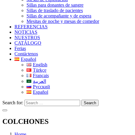
Sillas para donantes de sangre
Sillas de traslado de pacientes
Sillas de acompañante y de espera
Mesitas de noche y mesas de comedor
REFERENCIAS
NOTICIAS
NUESTROS
CATÁLOGO
Ferias
Contáctenos
Español
English
Türkçe
Français
العربية
Русский
Español
Search for:
Search
COLCHONES
Home