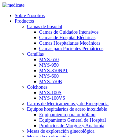
Sobre Nosotros
Productos
Camas de hospital
Camas de Cuidados Intensivos
Camas de Hospital Eléctricas
Camas Hospitalarias Mecánicas
Camas para Pacientes Pediátricos
Camillas
MYS-650
MYS-950
MYS-850NPT
MYS-600
MYS-550B
Colchones
MYS-100S
MYS-100VS
Carros de Medicamentos y de Emergencia
Equipos hospitalarios de acero inoxidable
Equipamiento para quirófano
Equipamiento General de Hospital
Productos de Morgue y Anatomía
Mesas de exploración ginecológica
Mesas de exploración