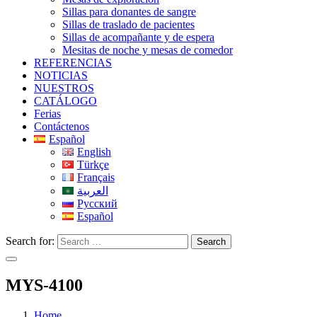
Sillas para donantes de sangre
Sillas de traslado de pacientes
Sillas de acompañante y de espera
Mesitas de noche y mesas de comedor
REFERENCIAS
NOTICIAS
NUESTROS
CATÁLOGO
Ferias
Contáctenos
Español
English
Türkçe
Français
العربية
Русский
Español
Search for:
Search
MYS-4100
Home