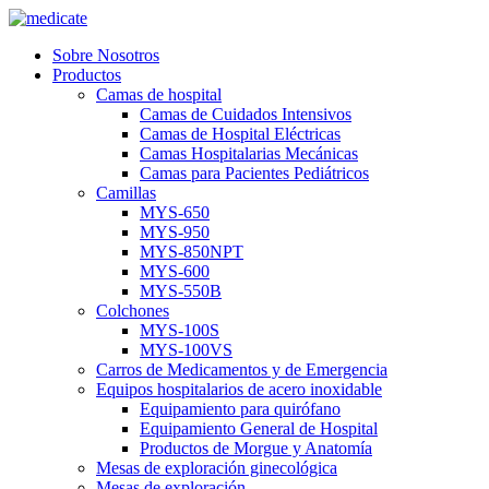
Sobre Nosotros
Productos
Camas de hospital
Camas de Cuidados Intensivos
Camas de Hospital Eléctricas
Camas Hospitalarias Mecánicas
Camas para Pacientes Pediátricos
Camillas
MYS-650
MYS-950
MYS-850NPT
MYS-600
MYS-550B
Colchones
MYS-100S
MYS-100VS
Carros de Medicamentos y de Emergencia
Equipos hospitalarios de acero inoxidable
Equipamiento para quirófano
Equipamiento General de Hospital
Productos de Morgue y Anatomía
Mesas de exploración ginecológica
Mesas de exploración