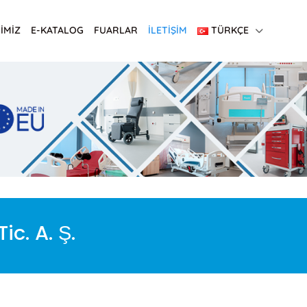
İMİZ
E-KATALOG
FUARLAR
İLETİŞİM
TÜRKÇE
c. A. Ş.