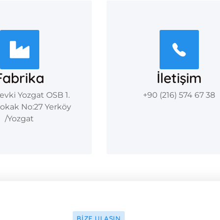
Fabrika
İletişim
evki Yozgat OSB 1.
+90 (216) 574 67 38
okak No:27 Yerköy
/Yozgat
BIZE ULAŞIN