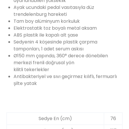
ayarlanabilen yükseklik
Ayak ucundaki pedal vasıtasıyla düz
trendelenburg hareketi
Tam boy alüminyum korkuluk
Elektrostatik toz boyalı metal aksam
ABS plastik ile kapalı alt şase
Sedyenin 4 köşesinde plastik çarpma
tamponları, 1 adet serum askısı
Ø150 mm çapında, 360° derece dönebilen
merkezi frenli doğrusal yön
kilitli tekerlekler
Antibakteriyel ve sıvı geçirmez kılıflı, fermuarlı
şilte yatak
Sedye En (cm)
76