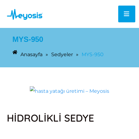
MYS-950
Anasayfa
»
Sedyeler
»
MYS-950
HİDROLİKLİ SEDYE