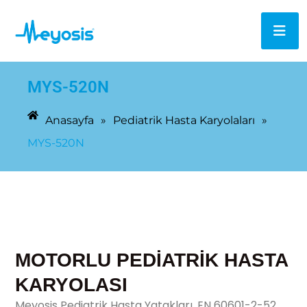
MYS-520N
Anasayfa
»
Pediatrik Hasta Karyolaları
»
MYS-520N
MOTORLU PEDİATRİK HASTA
KARYOLASI
Meyosis Pediatrik Hasta Yatakları, EN 60601-2-52