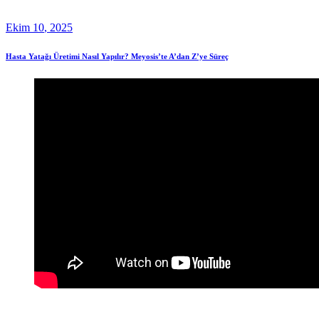
Ekim
10
, 2025
Hasta Yatağı Üretimi Nasıl Yapılır? Meyosis’te A’dan Z’ye Süreç