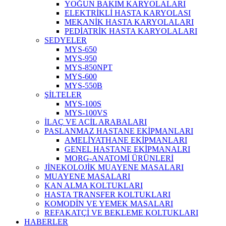
YOĞUN BAKIM KARYOLALARI
ELEKTRİKLİ HASTA KARYOLASI
MEKANİK HASTA KARYOLALARI
PEDİATRİK HASTA KARYOLALARI
SEDYELER
MYS-650
MYS-950
MYS-850NPT
MYS-600
MYS-550B
ŞİLTELER
MYS-100S
MYS-100VS
İLAÇ VE ACİL ARABALARI
PASLANMAZ HASTANE EKİPMANLARI
AMELİYATHANE EKİPMANLARI
GENEL HASTANE EKİPMANALRI
MORG-ANATOMİ ÜRÜNLERİ
JİNEKOLOJİK MUAYENE MASALARI
MUAYENE MASALARI
KAN ALMA KOLTUKLARI
HASTA TRANSFER KOLTUKLARI
KOMODİN VE YEMEK MASALARI
REFAKATÇİ VE BEKLEME KOLTUKLARI
HABERLER