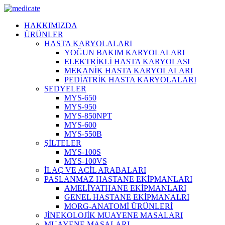
HAKKIMIZDA
ÜRÜNLER
HASTA KARYOLALARI
YOĞUN BAKIM KARYOLALARI
ELEKTRİKLİ HASTA KARYOLASI
MEKANİK HASTA KARYOLALARI
PEDİATRİK HASTA KARYOLALARI
SEDYELER
MYS-650
MYS-950
MYS-850NPT
MYS-600
MYS-550B
ŞİLTELER
MYS-100S
MYS-100VS
İLAÇ VE ACİL ARABALARI
PASLANMAZ HASTANE EKİPMANLARI
AMELİYATHANE EKİPMANLARI
GENEL HASTANE EKİPMANALRI
MORG-ANATOMİ ÜRÜNLERİ
JİNEKOLOJİK MUAYENE MASALARI
MUAYENE MASALARI