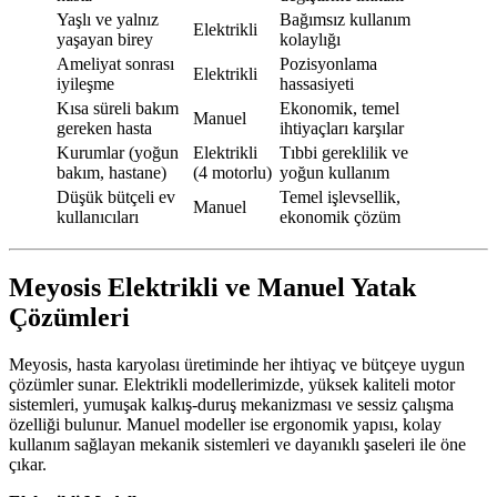
Yaşlı ve yalnız
Bağımsız kullanım
Elektrikli
yaşayan birey
kolaylığı
Ameliyat sonrası
Pozisyonlama
Elektrikli
iyileşme
hassasiyeti
Kısa süreli bakım
Ekonomik, temel
Manuel
gereken hasta
ihtiyaçları karşılar
Kurumlar (yoğun
Elektrikli
Tıbbi gereklilik ve
bakım, hastane)
(4 motorlu)
yoğun kullanım
Düşük bütçeli ev
Temel işlevsellik,
Manuel
kullanıcıları
ekonomik çözüm
Meyosis Elektrikli ve Manuel Yatak
Çözümleri
Meyosis, hasta karyolası üretiminde her ihtiyaç ve bütçeye uygun
çözümler sunar. Elektrikli modellerimizde, yüksek kaliteli motor
sistemleri, yumuşak kalkış-duruş mekanizması ve sessiz çalışma
özelliği bulunur. Manuel modeller ise ergonomik yapısı, kolay
kullanım sağlayan mekanik sistemleri ve dayanıklı şaseleri ile öne
çıkar.