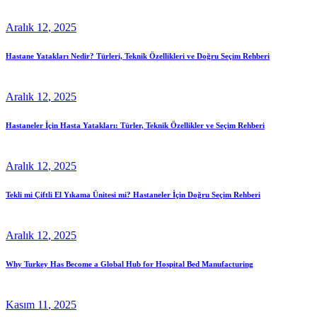
Aralık
12
, 2025
Hastane Yatakları Nedir? Türleri, Teknik Özellikleri ve Doğru Seçim Rehberi
Aralık
12
, 2025
Hastaneler İçin Hasta Yatakları: Türler, Teknik Özellikler ve Seçim Rehberi
Aralık
12
, 2025
Tekli mi Çiftli El Yıkama Ünitesi mi? Hastaneler İçin Doğru Seçim Rehberi
Aralık
12
, 2025
Why Turkey Has Become a Global Hub for Hospital Bed Manufacturing
Kasım
11
, 2025