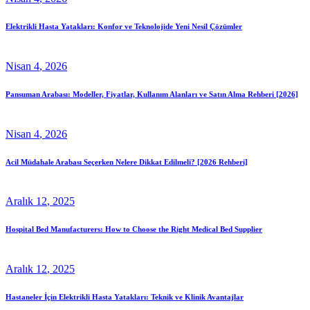
Elektrikli Hasta Yatakları: Konfor ve Teknolojide Yeni Nesil Çözümler
Nisan
4
, 2026
Pansuman Arabası: Modeller, Fiyatlar, Kullanım Alanları ve Satın Alma Rehberi [2026]
Nisan
4
, 2026
Acil Müdahale Arabası Seçerken Nelere Dikkat Edilmeli? [2026 Rehberi]
Aralık
12
, 2025
Hospital Bed Manufacturers: How to Choose the Right Medical Bed Supplier
Aralık
12
, 2025
Hastaneler İçin Elektrikli Hasta Yatakları: Teknik ve Klinik Avantajlar