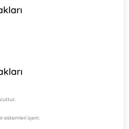
kları
akları
cuttur.
sistemleri içerir.