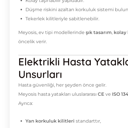
Kolay taşınabilir yapıdadır.
Düşme riskini azaltan korkuluk sistemi bulun
Tekerlek kilitleriyle sabitlenebilir.
Meyosis, ev tipi modellerinde
şık tasarım
,
kolay
öncelik verir.
Elektrikli Hasta Yatak
Unsurları
Hasta güvenliği, her şeyden önce gelir.
Meyosis hasta yatakları uluslararası
CE
ve
ISO 13
Ayrıca:
Yan korkuluk kilitleri
standarttır,