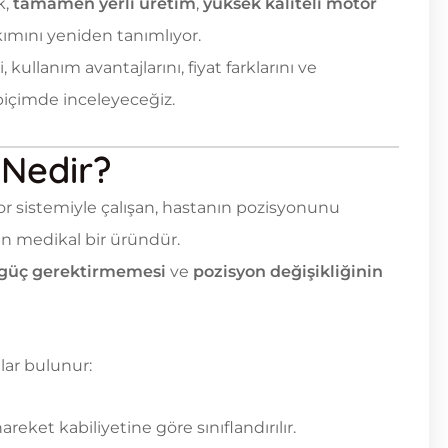
k,
tamamen yerli üretim
,
yüksek kaliteli motor
ımını yeniden tanımlıyor.
, kullanım avantajlarını, fiyat farklarını ve
 biçimde inceleyeceğiz.
 Nedir?
tor sistemiyle çalışan, hastanın pozisyonunu
n medikal bir üründür.
güç gerektirmemesi
ve
pozisyon değişikliğinin
lar bulunur:
reket kabiliyetine göre sınıflandırılır.