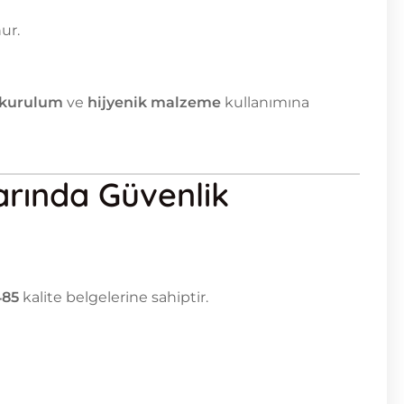
ur.
 kurulum
ve
hijyenik malzeme
kullanımına
larında Güvenlik
485
kalite belgelerine sahiptir.