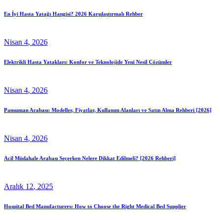
En İyi Hasta Yatağı Hangisi? 2026 Karşılaştırmalı Rehber
Nisan
4
, 2026
Elektrikli Hasta Yatakları: Konfor ve Teknolojide Yeni Nesil Çözümler
Nisan
4
, 2026
Pansuman Arabası: Modeller, Fiyatlar, Kullanım Alanları ve Satın Alma Rehberi [2026]
Nisan
4
, 2026
Acil Müdahale Arabası Seçerken Nelere Dikkat Edilmeli? [2026 Rehberi]
Aralık
12
, 2025
Hospital Bed Manufacturers: How to Choose the Right Medical Bed Supplier