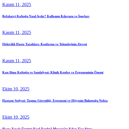
Kasım
11
, 2025
Refakatçi Koltuğu Nasıl Açılır? Kullanım Kılavuzu ve İpuçları
Kasım
11
, 2025
Elektrikli Hasta Yatakları: Konforun ve Teknolojinin Zirvesi
Kasım
11
, 2025
Kan Alma Koltuğu ve Sandalyesi: Klinik Konfor ve Ergonominin Önemi
Ekim
10
, 2025
Hastane Sedyesi: Taşıma Güvenliği, Ergonomi ve Hijyenin Buluştuğu Nokta
Ekim
10
, 2025
Hasta Yatağı Üretimi Nasıl Yapılır? Meyosis’te A’dan Z’ye Süreç