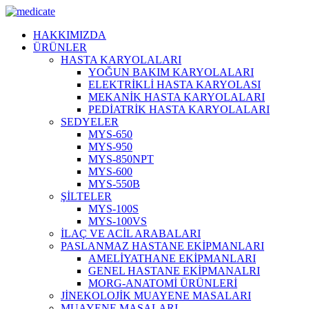
HAKKIMIZDA
ÜRÜNLER
HASTA KARYOLALARI
YOĞUN BAKIM KARYOLALARI
ELEKTRİKLİ HASTA KARYOLASI
MEKANİK HASTA KARYOLALARI
PEDİATRİK HASTA KARYOLALARI
SEDYELER
MYS-650
MYS-950
MYS-850NPT
MYS-600
MYS-550B
ŞİLTELER
MYS-100S
MYS-100VS
İLAÇ VE ACİL ARABALARI
PASLANMAZ HASTANE EKİPMANLARI
AMELİYATHANE EKİPMANLARI
GENEL HASTANE EKİPMANALRI
MORG-ANATOMİ ÜRÜNLERİ
JİNEKOLOJİK MUAYENE MASALARI
MUAYENE MASALARI