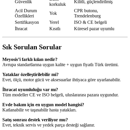
Güvenlik
Kilitli, güçlendirilmiş
korkuluk
Acil Durum
CPR butonu,
Yok
Özellikleri
Trendelenburg
Sertifikasyon
Yerel
ISO & CE belgeli
İhracat
Kısıtlı
Küresel pazar uyumlu
Sık Sorulan Sorular
Meyosis’i farklı kılan nedir?
Avrupa standartlarına uygun kalite + uygun fiyatlı Türk üretimi.
Yataklar özelleştirilebilir mi?
Evet, ölçü, motor gücü ve aksesuarlar ihtiyaca göre uyarlanabilir.
İhracat uyumluluğu var mı?
Tüm modeller CE ve ISO belgeli, uluslararası pazara uygundur.
Evde bakım için en uygun model hangisi?
Katlanabilir ve taşınabilir hasta yatakları.
Satış sonrası destek veriliyor mu?
Evet, teknik servis ve yedek parça desteği sağlanır.