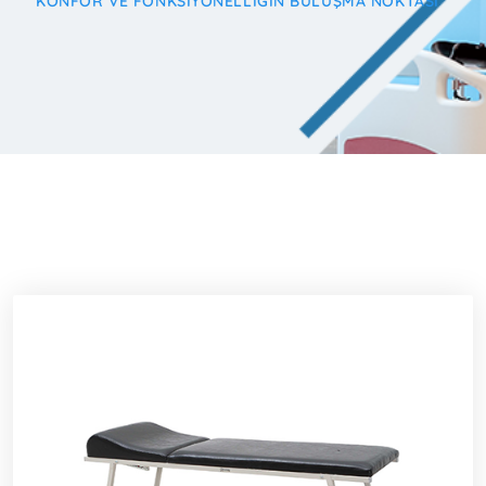
KONFOR VE FONKSIYONELLIĞIN BULUŞMA NOKTASI