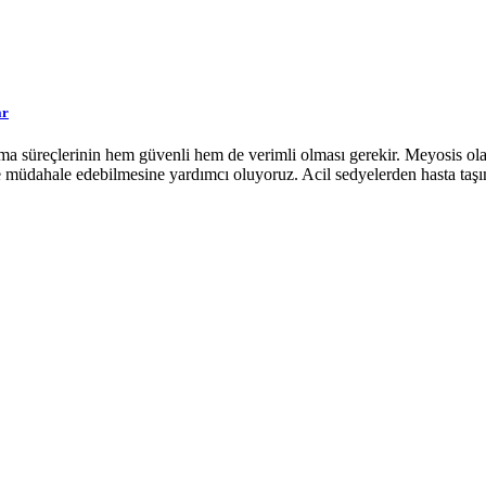
ar
şıma süreçlerinin hem güvenli hem de verimli olması gerekir. Meyosis ola
ilde müdahale edebilmesine yardımcı oluyoruz. Acil sedyelerden hasta ta