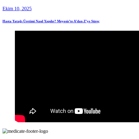
Ekim
10
, 2025
Hasta Yatağı Üretimi Nasıl Yapılır? Meyosis’te A’dan Z’ye Süreç