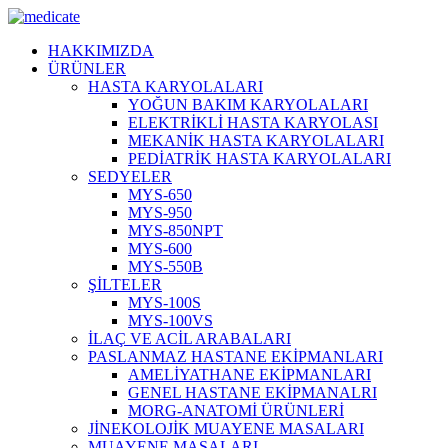
HAKKIMIZDA
ÜRÜNLER
HASTA KARYOLALARI
YOĞUN BAKIM KARYOLALARI
ELEKTRİKLİ HASTA KARYOLASI
MEKANİK HASTA KARYOLALARI
PEDİATRİK HASTA KARYOLALARI
SEDYELER
MYS-650
MYS-950
MYS-850NPT
MYS-600
MYS-550B
ŞİLTELER
MYS-100S
MYS-100VS
İLAÇ VE ACİL ARABALARI
PASLANMAZ HASTANE EKİPMANLARI
AMELİYATHANE EKİPMANLARI
GENEL HASTANE EKİPMANALRI
MORG-ANATOMİ ÜRÜNLERİ
JİNEKOLOJİK MUAYENE MASALARI
MUAYENE MASALARI