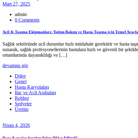
Mart 27, 2025
admin
0 Comments
Acil & Taşıma Ekipmanları: Yoğun Bakım ve Hasta Taşıma için Temel Araçl
Sağlık sektöründe acil durumlar hızlı müdahale gerektirir ve hasta ta
sunarak, sağlık profesyonellerinin hastalara hızlı ve güvenli bir şek
ortamlarında dayanıklılığı ve […]
devamını gör
Diğer
Genel
Hasta Karyolaları
İlaç ve Acil Arabaları
Rehber
Sedyeler
Üretim
Nisan
4
, 2026
Hasta Karyolası Seçerken Nelere Dikkat Edilmeli?