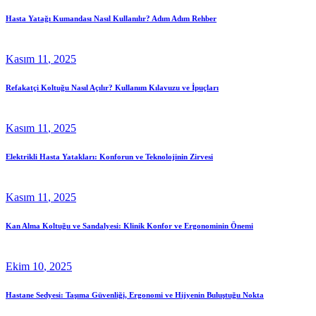
Hasta Yatağı Kumandası Nasıl Kullanılır? Adım Adım Rehber
Kasım
11
, 2025
Refakatçi Koltuğu Nasıl Açılır? Kullanım Kılavuzu ve İpuçları
Kasım
11
, 2025
Elektrikli Hasta Yatakları: Konforun ve Teknolojinin Zirvesi
Kasım
11
, 2025
Kan Alma Koltuğu ve Sandalyesi: Klinik Konfor ve Ergonominin Önemi
Ekim
10
, 2025
Hastane Sedyesi: Taşıma Güvenliği, Ergonomi ve Hijyenin Buluştuğu Nokta