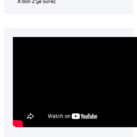
A’dan Z’ye Süreç